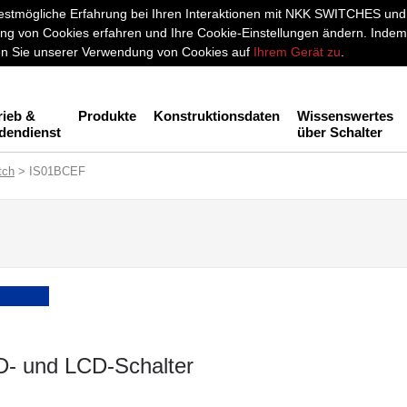
stmögliche Erfahrung bei Ihren Interaktionen mit NKK SWITCHES und a
g von Cookies erfahren und Ihre Cookie-Einstellungen ändern. Indem 
men Sie unserer Verwendung von Cookies auf
Ihrem Gerät zu
.
rieb &
Produkte
Konstruktionsdaten
Wissenswertes
dendienst
über Schalter
tch
> IS01BCEF
- und LCD-Schalter