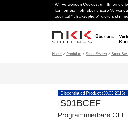
Wir verwenden Cookies, um Ihnen die be
können Sie mehr über unsere Verwendun
oder auf "Ich akzeptiere" klicken, stim
Über uns
Vert
Kun
Home
>
Produkte
>
SmartSwitch
>
SmartSwi
Discontinued Product (30.03.2015)
IS01BCEF
Programmierbare OLED