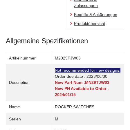
Zulassungen
Begriffe & Abkürzungen
Produktübersicht
Allgemeine Spezifikationen
Artikelnummer
M2029TJW03
Not recommended for new designs.
Order due date : 2023/06/30
Description
New Part Num.:MN29TJW03
New PN Available to Order :
2024/01/15
Name
ROCKER SWITCHES
Serien
M