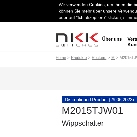
Wir verwenden Cookies, um Ihnen die be
können Sie mehr über unsere Verwendun
oder auf "Ich akzeptiere" klicken, stim
Über uns
Vert
Kun
Home
>
Produkte
>
Rockers
>
M
> M2015TJ
Discontinued Product (29.06.2023)
M2015TJW01
Wippschalter