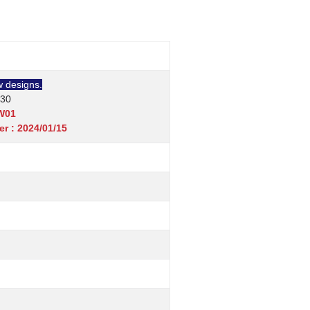
 designs.
/30
W01
er : 2024/01/15