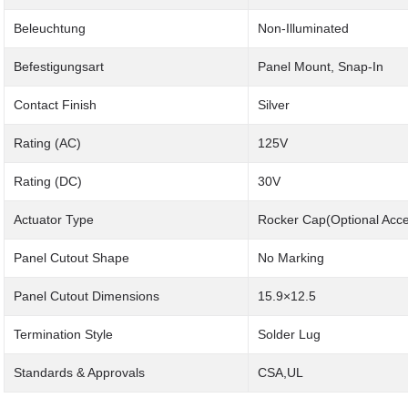
Beleuchtung
Non-Illuminated
Befestigungsart
Panel Mount, Snap-In
Contact Finish
Silver
Rating (AC)
125V
Rating (DC)
30V
Actuator Type
Rocker Cap(Optional Acce
Panel Cutout Shape
No Marking
Panel Cutout Dimensions
15.9×12.5
Termination Style
Solder Lug
Standards & Approvals
CSA,UL