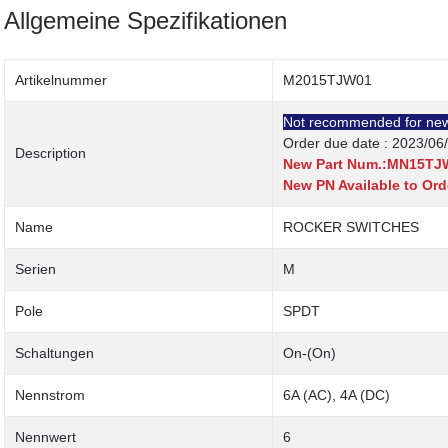
Allgemeine Spezifikationen
Artikelnummer
M2015TJW01
Not recommended for new
Order due date : 2023/06
Description
New Part Num.:MN15TJ
New PN Available to Ord
Name
ROCKER SWITCHES
Serien
M
Pole
SPDT
Schaltungen
On-(On)
Nennstrom
6A (AC), 4A (DC)
Nennwert
6