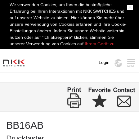
Wir verwenden Cookies, um Ihnen die bestmögliche
Erfahrung bei Ihren Interaktionen mit NKK SWITCHES und
auf unserer Website zu bieten. Hier können Sie mehr über
unsere Verwendung von Cookies erfahren und Ihre Cookie-
Einstellungen ändern. Indem Sie unsere Website weiterhin
nutzen oder auf "Ich akzeptiere" klicken, stimmen Sie
unserer Verwendung von Cookies auf
Ihrem Gerät zu
.
Login
MENÜ
BB16AB
Drucktaster