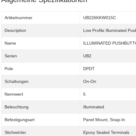
Artikelnummer
UB226KKW015C
Description
Low Profile Illuminated Pu
Name
ILLUMINATED PUSHBUT
Serien
UB2
Pole
DPDT
Schaltungen
On-On
Nennwert
5
Beleuchtung
Illuminated
Befestigungsart
Panel Mount, Snap-In
Stichwörter
Epoxy Sealed Terminals