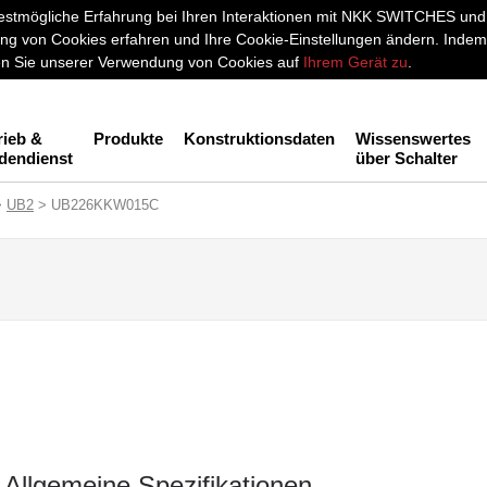
stmögliche Erfahrung bei Ihren Interaktionen mit NKK SWITCHES und a
g von Cookies erfahren und Ihre Cookie-Einstellungen ändern. Indem 
men Sie unserer Verwendung von Cookies auf
Ihrem Gerät zu
.
rieb &
Produkte
Konstruktionsdaten
Wissenswertes
dendienst
über Schalter
>
UB2
> UB226KKW015C
C
Allgemeine Spezifikationen