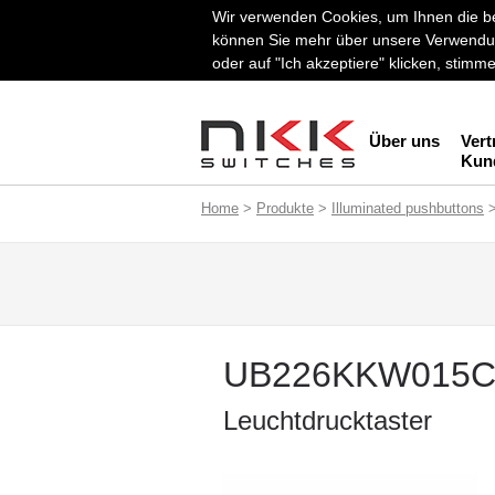
Wir verwenden Cookies, um Ihnen die be
können Sie mehr über unsere Verwendun
oder auf "Ich akzeptiere" klicken, stim
Über uns
Vert
Kun
Home
>
Produkte
>
Illuminated pushbuttons
UB226KKW015
Leuchtdrucktaster