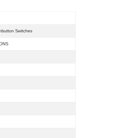
shbutton Switches
TONS