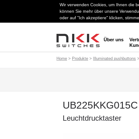
Wir verwenden Cookies, um Ihnen die be
können Sie mehr über unsere Verwendun
oder auf "Ich akzeptiere" klicken, stim
Über uns
Vert
Kun
Home
>
Produkte
>
Illuminated pushbuttons
UB225KKG015C
Leuchtdrucktaster