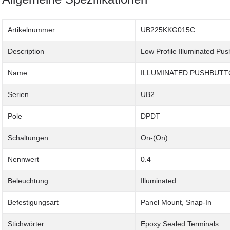
Artikelnummer
UB225KKG015C
Description
Low Profile Illuminated Pu
Name
ILLUMINATED PUSHBUT
Serien
UB2
Pole
DPDT
Schaltungen
On-(On)
Nennwert
0.4
Beleuchtung
Illuminated
Befestigungsart
Panel Mount, Snap-In
Stichwörter
Epoxy Sealed Terminals