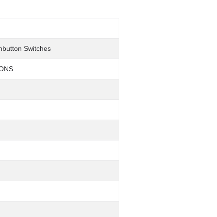
shbutton Switches
TONS