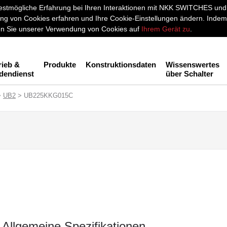
stmögliche Erfahrung bei Ihren Interaktionen mit NKK SWITCHES und a
g von Cookies erfahren und Ihre Cookie-Einstellungen ändern. Indem 
men Sie unserer Verwendung von Cookies auf
Ihrem Gerät zu
.
rieb &
Produkte
Konstruktionsdaten
Wissenswertes
dendienst
über Schalter
>
UB2
> UB225KKG015C
Allgemeine Spezifikationen