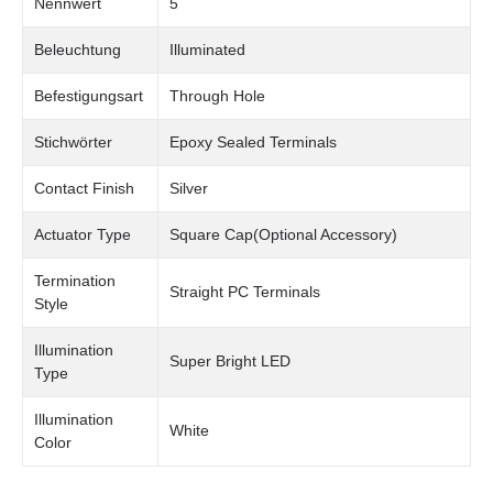
Nennwert
5
Beleuchtung
Illuminated
Befestigungsart
Through Hole
Stichwörter
Epoxy Sealed Terminals
Contact Finish
Silver
Actuator Type
Square Cap(Optional Accessory)
Termination
Straight PC Terminals
Style
Illumination
Super Bright LED
Type
Illumination
White
Color