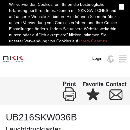
Wir verwenden Cookies, um Ihnen die bestmögliche
Erfahrung bei Ihren Interaktionen mit NKK SWITCHES und
auf unserer Website zu bieten. Hier können Sie mehr über
unsere Verwendung von Cookies erfahren und Ihre Cookie-
Einstellungen ändern. Indem Sie unsere Website weiterhin
nutzen oder auf "Ich akzeptiere" klicken, stimmen Sie
unserer Verwendung von Cookies auf
Ihrem Gerät zu
.
Login
MENÜ
UB216SKW036B
Leuchtdrucktaster