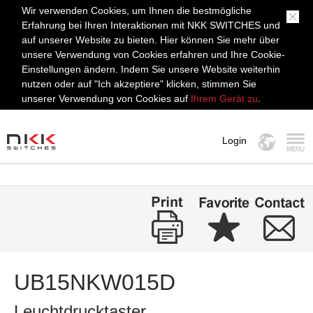
Wir verwenden Cookies, um Ihnen die bestmögliche
Erfahrung bei Ihren Interaktionen mit NKK SWITCHES und
auf unserer Website zu bieten. Hier können Sie mehr über
unsere Verwendung von Cookies erfahren und Ihre Cookie-
Einstellungen ändern. Indem Sie unsere Website weiterhin
nutzen oder auf "Ich akzeptiere" klicken, stimmen Sie
unserer Verwendung von Cookies auf
Ihrem Gerät zu
.
Login
MENÜ
UB15NKW015D
Leuchtdrucktaster