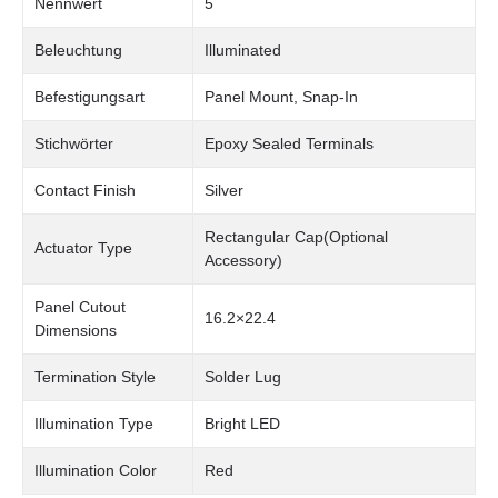
Nennwert
5
Beleuchtung
Illuminated
Befestigungsart
Panel Mount, Snap-In
Stichwörter
Epoxy Sealed Terminals
Contact Finish
Silver
Rectangular Cap(Optional
Actuator Type
Accessory)
Panel Cutout
16.2×22.4
Dimensions
Termination Style
Solder Lug
Illumination Type
Bright LED
Illumination Color
Red