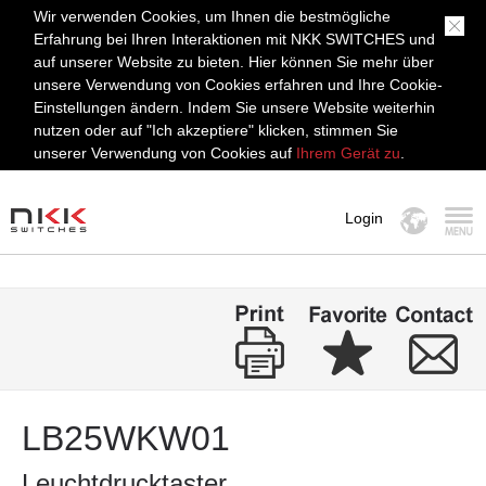
Wir verwenden Cookies, um Ihnen die bestmögliche
Erfahrung bei Ihren Interaktionen mit NKK SWITCHES und
auf unserer Website zu bieten. Hier können Sie mehr über
unsere Verwendung von Cookies erfahren und Ihre Cookie-
Einstellungen ändern. Indem Sie unsere Website weiterhin
nutzen oder auf "Ich akzeptiere" klicken, stimmen Sie
unserer Verwendung von Cookies auf
Ihrem Gerät zu
.
Login
MENÜ
LB25WKW01
Leuchtdrucktaster