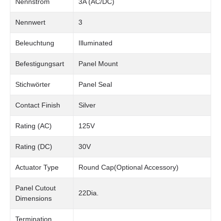
Nennstrom
3A (AC/DC)
Nennwert
3
Beleuchtung
Illuminated
Befestigungsart
Panel Mount
Stichwörter
Panel Seal
Contact Finish
Silver
Rating (AC)
125V
Rating (DC)
30V
Actuator Type
Round Cap(Optional Accessory)
Panel Cutout
22Dia.
Dimensions
Termination