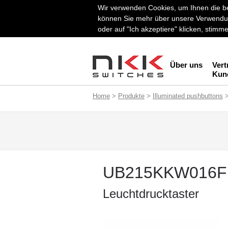
Wir verwenden Cookies, um Ihnen die be
können Sie mehr über unsere Verwendun
oder auf "Ich akzeptiere" klicken, stim
Über uns
Vert
Kun
Home
>
Produkte
>
Illuminated pushbuttons
UB215KKW016F
Leuchtdrucktaster