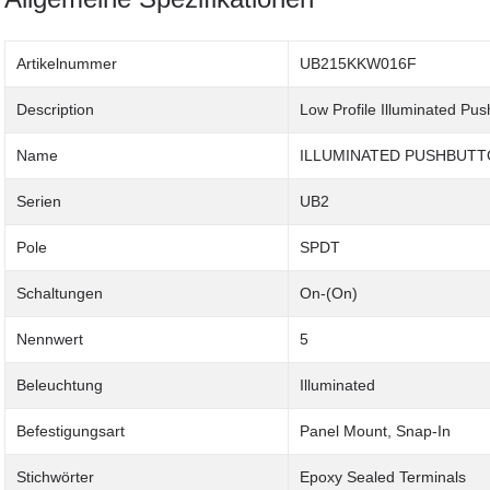
Artikelnummer
UB215KKW016F
Description
Low Profile Illuminated Pu
Name
ILLUMINATED PUSHBUT
Serien
UB2
Pole
SPDT
Schaltungen
On-(On)
Nennwert
5
Beleuchtung
Illuminated
Befestigungsart
Panel Mount, Snap-In
Stichwörter
Epoxy Sealed Terminals