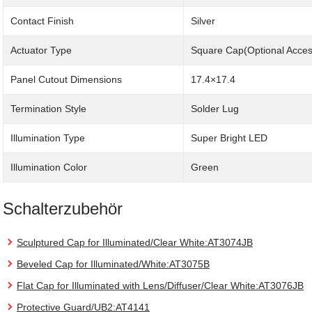
Contact Finish
Silver
Actuator Type
Square Cap(Optional Acces
Panel Cutout Dimensions
17.4×17.4
Termination Style
Solder Lug
Illumination Type
Super Bright LED
Illumination Color
Green
Schalterzubehör
Sculptured Cap for Illuminated/Clear White:AT3074JB
Beveled Cap for Illuminated/White:AT3075B
Flat Cap for Illuminated with Lens/Diffuser/Clear White:AT3076JB
Protective Guard/UB2:AT4141