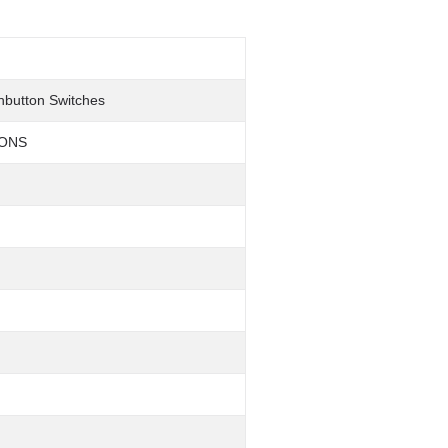
shbutton Switches
TONS