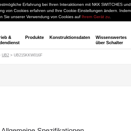
stmögliche Erfahrung bei Ihren Interaktionen mit NKK SWITCHES und a
g von Cookies erfahren und Ihre Cookie-Einstellungen ändern. Indem 
men Sie unserer Verwendung von Cookies auf
Ihrem Gerät zu
.
rieb &
Produkte
Konstruktionsdaten
Wissenswertes
dendienst
über Schalter
>
UB2
> UB215KKW016F
Allgemeine Spezifikationen