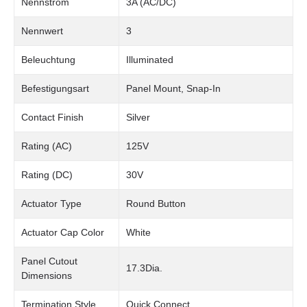
Nennstrom
3A (AC/DC)
Nennwert
3
Beleuchtung
Illuminated
Befestigungsart
Panel Mount, Snap-In
Contact Finish
Silver
Rating (AC)
125V
Rating (DC)
30V
Actuator Type
Round Button
Actuator Cap Color
White
Panel Cutout
17.3Dia.
Dimensions
Termination Style
Quick Connect