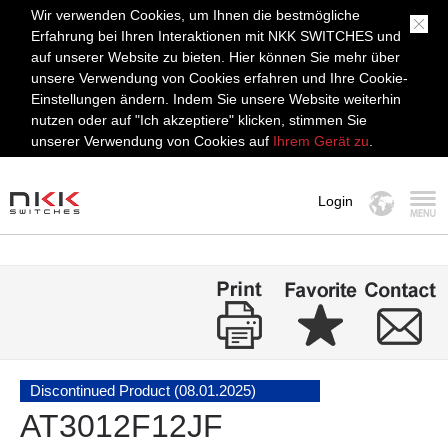
Wir verwenden Cookies, um Ihnen die bestmögliche
Erfahrung bei Ihren Interaktionen mit NKK SWITCHES und
auf unserer Website zu bieten. Hier können Sie mehr über
unsere Verwendung von Cookies erfahren und Ihre Cookie-
Einstellungen ändern. Indem Sie unsere Website weiterhin
nutzen oder auf "Ich akzeptiere" klicken, stimmen Sie
unserer Verwendung von Cookies auf
Ihrem Gerät zu
.
Login
MENÜ
Discontinued Product (08.01.2025)
AT3012F12JF