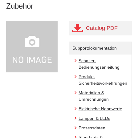
Zubehör
Catalog PDF
Supportdokumentation
Schalter-
Bedienungsanleitung
Produkt-
Sicherheitsvorkehrungen
Materialien &
Umrechnungen
Elektrische Nennwerte
Lampen & LEDs
Prozessdaten
Standards &