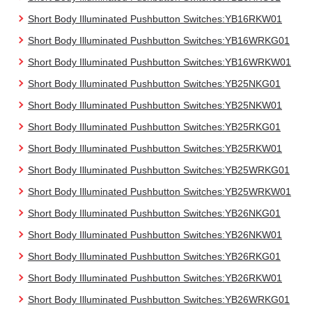
Short Body Illuminated Pushbutton Switches:YB16RKW01
Short Body Illuminated Pushbutton Switches:YB16WRKG01
Short Body Illuminated Pushbutton Switches:YB16WRKW01
Short Body Illuminated Pushbutton Switches:YB25NKG01
Short Body Illuminated Pushbutton Switches:YB25NKW01
Short Body Illuminated Pushbutton Switches:YB25RKG01
Short Body Illuminated Pushbutton Switches:YB25RKW01
Short Body Illuminated Pushbutton Switches:YB25WRKG01
Short Body Illuminated Pushbutton Switches:YB25WRKW01
Short Body Illuminated Pushbutton Switches:YB26NKG01
Short Body Illuminated Pushbutton Switches:YB26NKW01
Short Body Illuminated Pushbutton Switches:YB26RKG01
Short Body Illuminated Pushbutton Switches:YB26RKW01
Short Body Illuminated Pushbutton Switches:YB26WRKG01