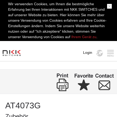
Wir verwenden Cookies, um Ihnen die bestmögliche
Erfahrung bei Ihren Interaktionen mit NKK SWITCHES und
auf unserer Website zu bieten. Hier können Sie mehr über
unsere Verwendung von Cookies erfahren und Ihre Cookie-
Einstellungen ändern. Indem Sie unsere Website weiterhin
nutzen oder auf "Ich akzeptiere" klicken, stimmen Sie
unserer Verwendung von Cookies auf
Ihrem Gerät zu
.
Login
MENÜ
AT4073G
Zubehör