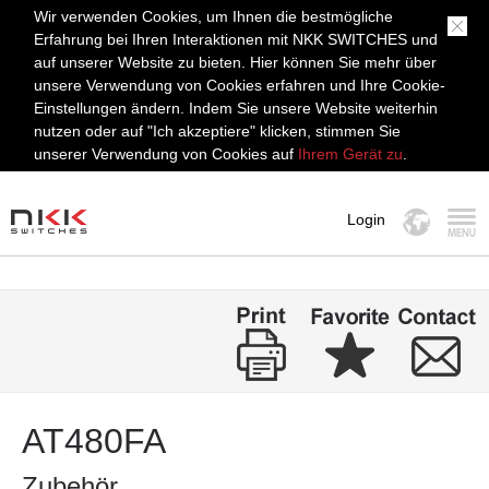
Wir verwenden Cookies, um Ihnen die bestmögliche
Erfahrung bei Ihren Interaktionen mit NKK SWITCHES und
auf unserer Website zu bieten. Hier können Sie mehr über
unsere Verwendung von Cookies erfahren und Ihre Cookie-
Einstellungen ändern. Indem Sie unsere Website weiterhin
nutzen oder auf "Ich akzeptiere" klicken, stimmen Sie
unserer Verwendung von Cookies auf
Ihrem Gerät zu
.
Login
MENÜ
AT480FA
Zubehör