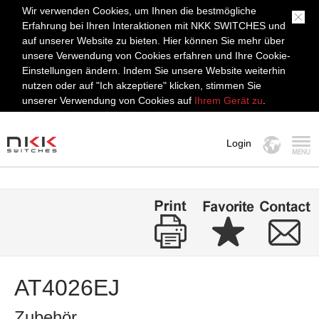
Wir verwenden Cookies, um Ihnen die bestmögliche
Erfahrung bei Ihren Interaktionen mit NKK SWITCHES und
auf unserer Website zu bieten. Hier können Sie mehr über
unsere Verwendung von Cookies erfahren und Ihre Cookie-
Einstellungen ändern. Indem Sie unsere Website weiterhin
nutzen oder auf "Ich akzeptiere" klicken, stimmen Sie
unserer Verwendung von Cookies auf
Ihrem Gerät zu
.
Login
MENÜ
AT4026EJ
Zubehör