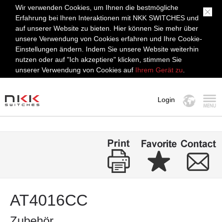
Wir verwenden Cookies, um Ihnen die bestmögliche
Erfahrung bei Ihren Interaktionen mit NKK SWITCHES und
auf unserer Website zu bieten. Hier können Sie mehr über
unsere Verwendung von Cookies erfahren und Ihre Cookie-
Einstellungen ändern. Indem Sie unsere Website weiterhin
nutzen oder auf "Ich akzeptiere" klicken, stimmen Sie
unserer Verwendung von Cookies auf
Ihrem Gerät zu
.
Login
MENÜ
AT4016CC
Zubehör