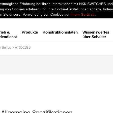
stmögliche Erfahrung bei Ihren Interaktionen mit NKK SWITCHES und a
g von Cookies erfahren und Ihre Cookie-Einstellungen ändern. Indem 
men Sie unserer Verwendung von Cookies auf
Ihrem Gerät zu
.
rieb &
Produkte
Konstruktionsdaten
Wissenswertes
dendienst
über Schalter
B Series
> AT3001GB
Allgemeine Spezifikationen