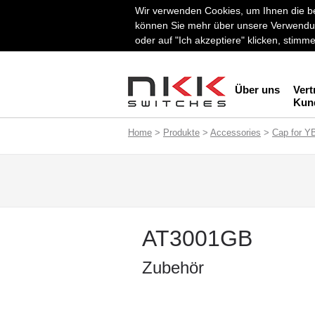
Wir verwenden Cookies, um Ihnen die be
können Sie mehr über unsere Verwendun
oder auf "Ich akzeptiere" klicken, stim
Über uns
Vert
Kun
Home
>
Produkte
>
Accessories
>
Cap for Y
AT3001GB
Zubehör