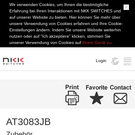
Wir verwenden Cookies, um Ihnen die bestmögliche
Erfahrung bei Ihren Interaktionen mit NKK SWITCHES und
auf unserer Website zu bieten. Hier können Sie mehr über
unsere Verwendung von Cookies erfahren und Ihre Cookie-
Einstellungen ändern. Indem Sie unsere Website weiterhin
nutzen oder auf "Ich akzeptiere" klicken, stimmen Sie
unserer Verwendung von Cookies auf
Ihrem Gerät zu
.
Login
MENÜ
AT3083JB
Zubehör