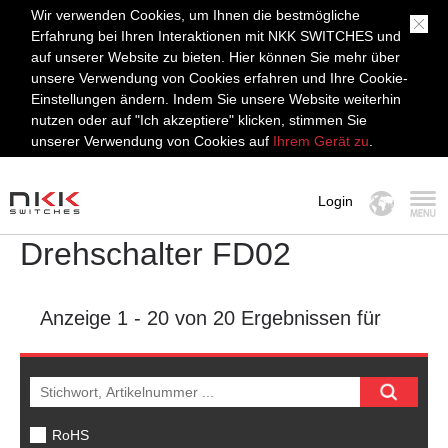
Wir verwenden Cookies, um Ihnen die bestmögliche
Erfahrung bei Ihren Interaktionen mit NKK SWITCHES und
auf unserer Website zu bieten. Hier können Sie mehr über
unsere Verwendung von Cookies erfahren und Ihre Cookie-
Einstellungen ändern. Indem Sie unsere Website weiterhin
nutzen oder auf "Ich akzeptiere" klicken, stimmen Sie
unserer Verwendung von Cookies auf
Ihrem Gerät zu
.
Login
Drehschalter FD02
MENÜ
Anzeige
1 - 20
von 20 Ergebnissen für
RoHS