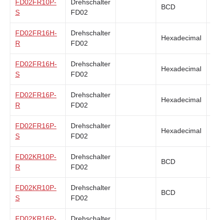
FD02FR10P-
Drehschalter
BCD
Su
S
FD02
FD02FR16H-
Drehschalter
Hexadecimal
Su
R
FD02
FD02FR16H-
Drehschalter
Hexadecimal
Su
S
FD02
FD02FR16P-
Drehschalter
Hexadecimal
Su
R
FD02
FD02FR16P-
Drehschalter
Hexadecimal
Su
S
FD02
FD02KR10P-
Drehschalter
BCD
Su
R
FD02
FD02KR10P-
Drehschalter
BCD
Su
S
FD02
FD02KR16P-
Drehschalter