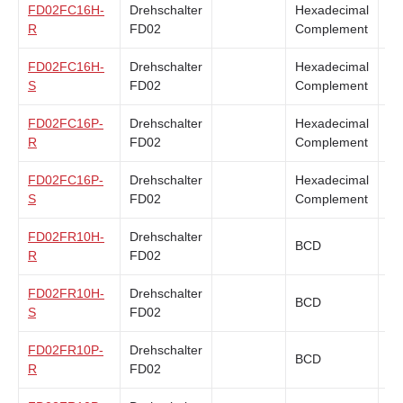
FD02FC16H-
Drehschalter
Hexadecimal
Su
R
FD02
Complement
FD02FC16H-
Drehschalter
Hexadecimal
Su
S
FD02
Complement
FD02FC16P-
Drehschalter
Hexadecimal
Su
R
FD02
Complement
FD02FC16P-
Drehschalter
Hexadecimal
Su
S
FD02
Complement
FD02FR10H-
Drehschalter
BCD
Su
R
FD02
FD02FR10H-
Drehschalter
BCD
Su
S
FD02
FD02FR10P-
Drehschalter
BCD
Su
R
FD02