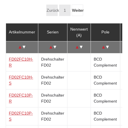
Zurück
1
Weiter
Nennwert
Artikelnummer
Serien
Pole
Be
(A)
↑
↓
↑
↓
↑
↓
↑
↓
FD02FC10H-
Drehschalter
BCD
Su
R
FD02
Complement
FD02FC10H-
Drehschalter
BCD
Su
S
FD02
Complement
FD02FC10P-
Drehschalter
BCD
Su
R
FD02
Complement
FD02FC10P-
Drehschalter
BCD
Su
S
FD02
Complement