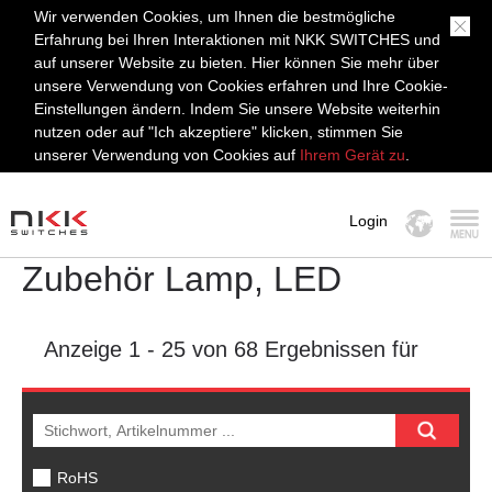
Wir verwenden Cookies, um Ihnen die bestmögliche
Erfahrung bei Ihren Interaktionen mit NKK SWITCHES und
auf unserer Website zu bieten. Hier können Sie mehr über
unsere Verwendung von Cookies erfahren und Ihre Cookie-
Einstellungen ändern. Indem Sie unsere Website weiterhin
nutzen oder auf "Ich akzeptiere" klicken, stimmen Sie
unserer Verwendung von Cookies auf
Ihrem Gerät zu
.
Login
Zubehör Lamp, LED
MENÜ
Anzeige
1 - 25
von 68 Ergebnissen für
RoHS