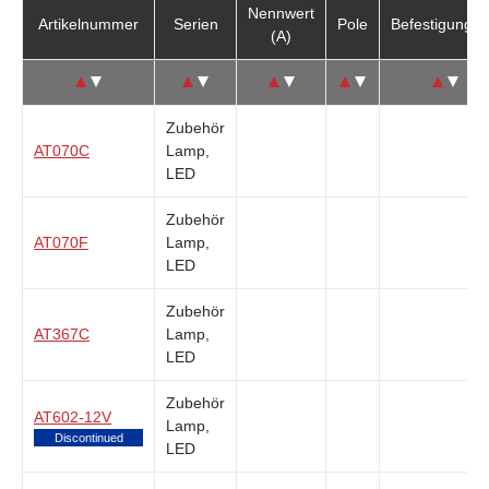
Nennwert
Artikelnummer
Serien
Pole
Befestigungsa
(A)
↑
↓
↑
↓
↑
↓
↑
↓
↑
↓
Zubehör
AT070C
Lamp,
LED
Zubehör
AT070F
Lamp,
LED
Zubehör
AT367C
Lamp,
LED
Zubehör
AT602-12V
Lamp,
Discontinued
LED