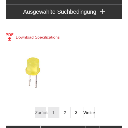
Ausgewählte Suchbedingung
Series : Zubehör
Lamp, LED
Download Specifications
[68]
Produktart
Zubehör
(68)
Zurück
1
2
3
Weiter